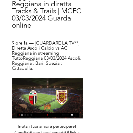
Reggiana in diretta 
Tracks & Trails | MCFC 
03/03/2024 Guarda 
online
9 ore fa — [GUARDARE LA TV**] 
Diretta Ascoli Calcio vs AC 
Reggiana in streaming 
TuttoReggiana 03/03/2024 Ascoli. 
Reggiana ; Bari. Spezia ; 
Cittadella.
Invita i tuoi amici a partecipare! Condividi con i tuoi contatti il link a questa pagina web e invitali a partecipare a Wiki Loves Monuments. Se vuoi, puoi anche scaricare e stampare il nostro volantino (PDF, 145,4 kB) che illustra il procedimento da seguire per partecipare al concorso.

Il match odierno si preannuncia molto equilibrato, l'Inter può però beneficiare del fattore campo. Dove vedere la 'super-sfida' di Coppa Italia Inter-Lazio: info tv e streaming. Il big match di Coppa Italia, Inter-Lazio, verrà trasmesso in diretta televisiva in chiaro su Rai 2.

Una delle nostre scelte top a Cosenza. L'Hotel Royal propone camere moderne con connessione internet wireless nel cuore di Cosenza, a 2 minuti a piedi da Corso Mazzini e dal museo all'aperto MAB. Le camere del Royal dispongono di connessione internet wireless gratuita, di aria condizionata e di TV.

Attenzione perchè sul Secolo XIX in edicola stamattina c'è scritto che per il weekend del Terzo Turno di Coppa Italia (ossia sabato 17/domenica 18 agosto), lo stadio "Marassi" di Genova al 100% sarà inagibile poichè chiuso per lavori in corso, infatti sia Sampdoria che Genoa hanno già comunicato la cosa in Lega Calcio e quindi hanno.

Un evento tragico riaccende i riflettori sul mondo della corrida, una pratica sempre più osteggiata dall’opinione pubblica, per via di una maggiore attenzione nei confronti dei diritti degli animali. Un giovane torero spagnolo, di soli 29 anni, è deceduto in diretta TV durante una corrida presso

Ascoli - Reggiana: diretta live Serie B Calcio 03/03/2024 Segui la diretta live di Ascoli - Reggiana con aggiornamenti in tempo reale. Vivi l'emozione della Serie B Calcio su gazzetta.it.

Donne Campobasso che cercano compagnia per vivere momenti speciali in compagnia di un uomo. Annunci di incontri ed escort a Campobasso per conoscere nuove persone nella tua zona. Su Bakeka Incontri tante donne a Campobasso ti stanno cercando, per trascorrere insieme con te ore piccanti e rilassanti, senza complicazioni.

Radio Bruno. E’ un’emittente radiofonica privata locale con sede a Carpi e trasmette su tutto il territorio dell’Emilia Romagna. Rimani collegato su questa pagina per ascoltarla in diretta streaming, inoltre puoi sintonizzarti su altre radio della stessa regione, consultando il menù alla tua destra.

SERIE A FORMAZIONI UFFICIALI ROMA-SASSUOLO – Terza giornata del massimo campionato italiano di calcio. Nel posticipo domenicale delle 18, la Roma di Paulo Fonseca ospita il Sassuolo di Roberto De Zerbi. Da una parte il neo tecnico giallorosso, dall’altra colui che …

NOTE: Il pronostico si basa sui risultati ottenuti dalle squadre nei campionati in corso. Se le squadre che si affrontano hanno poche partite all'attivo, la scarsità di dati e di riferimenti, possono rendere meno accurato il pronostico elaborato.

Messico-Italia U20 LIVE: formazioni ufficiali. Gli Azzurrini danno il via al Mondiale Under 20 che si svolge in Polonia, sfidando il Messico (vice campione della Concacaf) nella prima partita del girone B (diretta Sky Sport Uno, ore 18).

COMUNE ASTI: Gara avviso per ricerca di manifestazione di interesse per l’assegnazione temporanea di un’area situata in piazza statuto per la realizzazione e la gestione di una pista di pattinaggio su ghiaccio nel periodo 8 dicembre 2018 – 6 gennaio 2019 10/11/2018: AZIENDA SANITARIA LOCALE VERCELLI

Che cosa hanno detto di noi? Come viene narrato lo sport per tutti? Idee e spunti per una nuova comunicazione sociale. Tutti i colori e le emozioni dello sport sociale e per tutti attraverso una selezione dei servizi radio e tv dedicati ad iniziative, manifestazioni, progetti e campagne Uisp.

La Rochelle – Grande impresa del velista livornese Francesco Marrai a La Rochelle, in Francia che si è laureatro campione del Mondo e d’Europa nella categoria maschile Under 19.... HOME NEWS TICKER

Vedrei sul palco dell’Ariston Monica Bellucci. Sarebbe una bella occasione per dimostrare che non ha completamente dimenticato l’italiano e “dedicare” la Sua bellezza e la Sua eleganza alla conduzione. Come attrice, infatti, tutta questa bravura io non l’ho mai vista. Ma questo, in Francia, pare non l’abbiano capito! E la bionda?!?

Una delle nostre scelte top a Marina di Ragusa. Situato a Marina di Ragusa, il Petrantica Resort offre una piscina all'aperto, un barbecue, la connessione WiFi gratuita, un giardino, un salotto in comune e un'area giochi per bambini.

Fig3 – La coppia diretta ed inversa si bilanciano esattamente a velocità nulla. 4 Laboratori Nazionali, con sede a Catania, Frascati, Legnaro e Gran Sasso,. alcuni dati la cui trasmissione è prevista dai protocolli di comunicazione impiegati.

Interviste RF1- Stefano Chiodini ospite di Diretta Uno . BookMarchs - L'altra voce:. L’auspicio che per la finale Fano-Campobasso non si assista all’ingiustizia che ha dovut. Notizie. Rompete le righe per la Fermana. Si attendono le scelte per la prossima stagione.

Gaggini, Valentina vs Alhussein Abdel Aziz, Lamis 2019-10-30 08:30 streaming live, pronostici, quote e statistiche nei precedenti. Fai clic qui per tutti i nostri pronostici e previsioni gratuiti.

6638aiello martin s 20642646 4931aiello maria del carmen s 23464151 805aiello maria rt 16336567 1e+04 aijenbon gisela cp 31365214 9633aimar guillermo federico cp 30117994 8484aimechet sabrina carlota cp 29041389 6625ain maria luciana ts 27712189 6354ainora juan miguel s 26811982 1149airoldi nora susana s 12454317 8120airoli victor marcelo rt.

Italia e Irlanda si affrontano nella terza giornata del Sei Nazioni Under 20 2019. Le due squadre sono di scena allo stadio Centro d’Italia a Rieti: da una parte, i ragazzi di Fabio Roselli provano a riscattare la sconfitta subita contro il Galles a Mantova, mentre gli irlandesi – primi in classifica con 9 punti e due vittorie – vogliono.

(((Tv dal vivo**))) Oggi Ascoli Reggiana in diretta CorrAdri 9 ore fa — (Tv dal vivo**))) Oggi Ascoli Reggiana in diretta CorrAdriatico - L'Ascoli può puntare alla salvezza diretta 3 marzo 2024 Oggi noi scarichi" ...

il Liceo Scientifico Marinelli, il Liceo Europeo Uccellis e l’I.S.I.S. Malignani. La trasmissione è andata in onda in diretta dalle 10 alle 11 del 5 febbraio; invitati a portare il loro contributo in sala tre "cervelli in fuga" ricercatori e docenti

Hotel Chariot - Offrendo un buffet per bambini e giochi da tavolo, Hotel Chariot alloggia gli ospiti a Aalsmeer. Situato nel centro di Aalsmeer, questo hotel a 4 stelle alloggia in …

La società fornisce servizi di contact center dalla sede centrale a Roma, a Legnano (MI) e Milano - siti operativi senza soluzione di continuità per tecnologia adottata, volume di business gestito e competenze acquisite - per un totale complessivo di oltre 900 postazioni di lavoro.

Tottenham Hotspur – Manchester City 4-1 (De Bruyne, Dier, Alderweireld, Kane, Lamela) Fino a due giornate fa, immaginare questa partita, in questo modo, sarebbe stato oltremodo assurdo. Il City stava dominando il campionato, il Tottenham era partito con più problemi che sorrisi.

RI 3 Corrales - Sportivo Trinidense RI 3 Corrales - Sportivo Trinidense. Ligas; Paraguay - Division Intermedia 2019;. Deportivo Caaguazú 1-1 Fernando de la Mora 0. Resistencia 0-0 Sportivo Iteño 0. 12 de Octubre 1-0 Independiente FBC 3. Clasificación | Jornada 6. 1 Octubre. 2 Atyrá . 3 Guaireña. 4 Febrero.

Pronostico e statistiche dell'incontro di calcio GD Chaves - Braga B di Portogallo Segunda Liga del 24/08/2014. Disponibili anche tutti i pronostici della giornata del campionato Portogallo Segunda Liga

Hippoweb è la risorsa principale per l'ippica. Puoi trovare news, partenti, risultati, dati e storici tecnici di trotto e galoppo, classifiche e prestazioni dei cavalli. Tutti i dati sono aggiornati in tempo reale.

Monza visibilmente incerottato: Brocchi dovrà fare a meno dei vari Origlio, Guidetti, Brignoli, Giudici ed Adorni. Alla fine però, la spunteranno i brianzoli, grazie ad una rete di D'Errico (giocata magistrale), strenuamete difesa in un secondo tempo dove gli uomini di Brocchi si sono posizionati costantemente dietro alla linea della palla.

Ogni discorso sulla vocazione non può prescindere da ciò che ci indica la Bibbia. Ecco qualche esempio di “chiamata”, sia dall’Antico, sia dal Nuovo Testamento. La chiamata di Abramo (Gen 12,1-4) 1 Il Signore disse ad Abram: «Vàttene dal tuo paese, dalla tua patria e dalla casa di tuo padre, ve

Padovani (al 3° successo consecutivo, il 4° esterno di fila) vittoriosi (1-2) sul campo della Fermana (al 2°ko consecutivo) si portano a +4 sulla Reggiana fermata sul pari (0-0 come domenica scorsa a Fano) dall’Arzignano ed agganciata a quota 15 dal Vicenza corsaro (1-2) a Verona.

Finisce così dunque a Taormina la favola dei Nastri d’Argento 2015, con i premi più importanti suddivisi tra Anime nere di Francesco Munzi, Il racconto dei racconti di Matteo Garrone e Youth La giovinezza di Paolo Sorrentino, tre ciascuno: a quest’ultimo il Nastro come regista del miglior film dell’anno – battuti quindi Garrone e.

Tutte le foto di Pontedera-Robur Siena. Home / Entertainment / Tutte le foto di Pontedera-Robur Siena. 28 Gennaio 2019 uspontedera_2016 Entertainment. Tutte le foto di Pontedera-Robur Siena. 0 comments. Share. I Giovanissimi Nazionali vincono ancora. Stop per Allievi e Giovanissimi B.

Ascoli-Reggiana LIVE dalle ore 16:15 42 minuti fa — Ascoli-Reggiana LIVE dalle ore 16:15. La diretta scritta della 28ª giornata del campionato di Serie B 2023/24 tra bianconeri e granata.

Siamo alla quinta giornata di campionato tra Sassuolo e Empoli al Mapei stadium di Reggio Emilia. Il Sassuolo viene da una sconfitta inc asa della Juventus, ha tutti a disposione tranne Peluso. De Zerbi gioca con il 4-3-3 con il tridente d'attacco formato da Di Francesco, Babacar, Berardi. Un turno di riposo per Boateng. L'Empoli nell'ultimo.

Dopo due giornate di campionato la Roma conquista la prima vittoria con un 4-2 spettacolare al Sassuolo. Match chiuso già nel primo temp