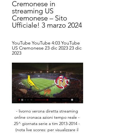
Cremonese in 
streaming US 
Cremonese – Sito 
Ufficiale! 3 marzo 2024
YouTube YouTube 4:03 YouTube 
US Cremonese 23 dic 2023 23 dic 
2023
- livorno verona diretta streaming online cronaca azioni tempo reale - 25^ giornata serie a tim 2013-2014 - (nota live scores: per visualizzare il nostro aggiornamento testuale in tempo reale, premere il tasto f5 del pc o attivare qualsiasi altra funzione di aggiornamento pagina)

Cremonese (17:30 GMT, 03.03.2024) - Sport Live Streaming Calcio. Italia. Serie B. Guardare Live Streaming della partita Modena — Cremonese • Inizia il 17:30 GMT, 03.03.2024 • Gratis e senza registrazione.

US Cremonese Modena 2018 in streaming 23 dicembre 2023 23 dic 2023 — US Cremonese Modena 2018 in streaming 23 dicembre 2023 Con EDUSCOPIO puoi fare un confronto tra scuole superiori a partire dai risultati dei ...

US Cremonese U19 vs Modena U19 Risultati in diretta Dove guardare US Cremonese U19 vs Modena U19 online?AiScore provides US Cremonese U19 vs Modena U19(2018/08/07) diretta, h2h, pronostico, statistiche ...

Modena - Cremonese in Diretta Streaming | DAZN IT Guarda Modena - Cremonese Live e On Demand su DAZN IT con 2 dispositivi diversi contemporaneamente e connetti fino a 6 dispositivi.

Sfida serale molto delicata per i rossoneri quella del 5 ottobre 2019. Andreazzoli conferma la formazione della vigilia, Giampaolo lascia in panchina Leao GENOVA – Sabato 5 ottobre alle 21 si gioca Genoa – Milan, anticipo serale della 7° giornata. Per Giampaolo dopo tre scivoloni consecutivi

Pisa - Pontedera 0-0 Pistoiese - Pro Vercelli 1-2 Robur Siena - Carrarese 3-0 Entella - Arezzo 2-1 Pro Piacenza -Arzachena 0-3 tav. Record di 2-1 esterni. Il Pisa fallisce al 95' il rigore della vittoria ed esce dalla corsa al primo posto. Martedì 23 il recupero Piacenza -Entella probabilmente decisivo per la promozione diretta in serie B.

Il 22 agosto del 2019 passa in prestito annuale al Pordenone, club neopromosso in Serie B per la prima volta nella sua storia. Nazionale. Ha giocato alcune partite amichevoli con le nazionali Under-19 ed Under-20. Statistiche Presenze e reti nei club

SERIE BKT 18ª GIORNATA | CREMONESE-MODENA 4-0 4:03Your browser can't play this video. Learn more. More videos on YouTube US CREMONESE SPA | © 2024 | ALL RIGHTS RESERVED – LARGO DEGLI SPORTIVI 18 ...US Cremonese · US Cremonese · 26 dic 2023

Rugby Novara, il campionato ricomincia il 14 ottobre a Lecco. La Federazione ha stabilito i calendari della prossima stagione. Rugby Novara, il campionato ricomincia il 14 ottobre a Lecco. Inizierà il 14 ottobre il secondo campionato in serie B per il Probiotical Amatori Novara Rugby.

Ostia è un film del 1970 diretto da Sergio Citti. Trama. Ostia, fine anni sessanta. Rabbino e Bandiera sono due fratelli, omosessuali inconsapevoli, che vivono di espedienti, rubando e commettendo violenze contro il prossimo, dopo un'infanzia infelice vissuta all'ombra di un padre ubriacone e convintamente anarchico e una madre fervente cattolica.

Prossimo avversario: il Modena 2 giorni fa — Seconda trasferta consecutiva per la Cremonese, che dopo il turno infrasettimanale vissuto a Genova sarà ospite del Modena allo stadio ...

LUCCA, 21 Febbraio – Tempo clemente e ottima partecipazione al Trofeo Invernale Giovanile riservato alla categoria Esordienti e disputatosi domenica mattina al campo scuola “ Moreno Martini “ di Via delle Tagliate nell’ambito del circuito promosso oramai da anni dal Comitato Provinciale

La distanza chilometrica tra Brescia e Pescara in linea d' aria è di 467.66 km e di 554 km km in automobile. Per andare da Brescia a Pescara in macchina si impiegano 4 ore 38 minuti. Questo è il migliore percorso stradale tra Brescia e Pescara.

Diretta Frosinone Cosenza/ Streaming video DAZN: Pierini, un giovane in evidenza (Di sabato 28 settembre 2019) Diretta Frosinone Cosenza Streaming video DAZN: protagonista, orario e risultato live del match per la sesta giornata del campionato di Serie B.

Modena Fc, mister Bianco alla vigilia del match contro la YouTube YouTube 18:56 YouTube Parlando di Sport 15 ore fa 15 ore fa

Live Stream Data Google Play. VIP. Buy VIP Dropping Odds Gone Odds. API Pricing. Stomil Olsztyn U19 Matches Diario Live Risultati Squadra. Polonia - Campionato Primavera:. [11] Znicz Pruszkow U19 v Stomil Olsztyn U19 [12] L: 1-0 : Polonia - Campionato Primavera: 11/26 10:00.

JUVENTUS - SAMPDORIA STREAMING DIRETTA LIVE GRATIS, MERCOLEDI 26 OTTOBRE 2016, ORE 20:45 FORMAZIONI e diretta streaming Qui la Diretta streaming di JUVENTUS vs SAMPDORIA in streaming, News e le formazioni. Incontro valido per la 10° giornata di campionato di Calcio della Serie A …

Live Cremonese - Modena - 23/12/2023 - Eurosport Cremonese - Modena Riassunto della partita. Serie B / 18. Giornata. Stadio Giovanni Zini / 23.12.2023. https://www.eurosport.it/calcio/squadre/cremonese/.

Dinamo batte Venezia, l'esultanza di giocatori e tifosi La Dinamo Sassari riporta la serie in parità per giocarsi lo scudetto sabato fuori casa, battendo per 87-77 la Reyer Venezia…

Il Bari ha vinto a Castrovillari 1-2 contro il Rotonda la tredicesima partita stagionale: i pugliesi hanno consolidato così il primato nell’ultima giornata d’andata del girone I della Serie D.

La Pro Loco Gelbison di Vallo della Lucania Filippo Palumbo ( Vicino la sede dell'Ente Parco Nazionale del Cilento e del Vallo di Diano), 84078 Vallo della Lucania, Italy . Casino Don Titino contrada Scazzariello, Moio della Civitella . Agriturismo La Campetella

Lazio | Ultime notizie Cronaca: news in tempo reale con aggiornamenti e approfondimenti dell'ultima ora provenienti da tutta Italia. Le news sulla Cronaca solo su TgCom24.it

Prosegue il momento difficile del Frosinone di Nesta che esce tra i fischi del suo pubblico dopo l'1-1 contro il Cosenza. Stesso risultato nel match tra Venezia e Pisa. Frosinone bloccato dal Cosenza, fischi per la squadra di Nesta. Si è chiusa in parità la sfide dello Stirpe tra il Frosinone e Cosenza.

L’Hellas Verona accarezza solo la possibilità di fermare la Juventus. I gialloblù chiudono così il girone d’andata con la 12ª sconfitta in campionato e la penultima posizione in classifica a quota 13 punti. Salvezza che resta comunque a due punti per i gialloblù di Fabio Pecchia. Contro la Juventus, davanti a 29.215 spettatori (record.

Grizzlys Wolfsburg vs Iserlohn Roosters 2019-10-20 14:30 streaming live, pronostici, quote e statistiche nei precedenti. Fai clic qui per tutti i nostri pronostici e previsioni gratuiti.

Paolo Bettini (Bibbona, 1º aprile 1974) è un dirigente sportivo ed ex ciclista su strada italiano. Professionista dal 1997 al 2008, soprannominato Paolino o il Grillo e considerato tra i migliori specialisti nelle prove in linea di un giorno degli anni 2000, è stato campione olimpico su strada ai Giochi di Atene 2004 e campione del mondo di.

La diretta di Champions League su LIVESCORE EUROSPORT. Segui le partite di Champions League in diretta, scopri i risultati e invia i tuoi commenti sui match.

LINEA 79 MONCHIERO > FOSSANO > CARRÙ TPL EXTRAURBANO PROVINCIA GRANDA Orario in vigore dal 20 maggio 2019 MONCHIERO > LEQUIO > BENE VAGIENNA > FOSSANO > TRINITÀ > CARRÙ CORSA 36001 36005 501-503 80502 511-513 1-3 80002 11-13 21-23 521 36007 36011 31 531 41 36015 51 61 SABATO xl l n l n n n DA LUNEDÌ A VENERDÌ xl l oINV n l n n n

PIANO SOSTA COMUNE DI EMPOLI. Il Piano Sosta ha per obiettivo la completa integrazione degli elementi tecnici, tecnologici e di comunicazione del centro urbano finalizzati all’accoglienza dei veicoli, alla gestione dei visitatori e alla promozione delle attività e dei servizi secondo una visione integrata di centro commerciale naturale.

Pubblicazione: 1 settimana fa. La posizioneCollaborazione con il team per una gestione efficiente del punto venditaRifornimento…Vedi questa e altre offerte di lavoro simili su LinkedIn.

La partita tra Mali U20 e Francia U20 avrà luogo il 31.05.2019, alle ore 14:00. Luogo di incontro che sembra eccitante è Gdynia . L’incontro ha luogo nell’ambito delle partite di: FIFA U-20 World Cup, Calcio.

Scopri tutte le occasioni di Illuminazione nei rivenditori migliori a Latina. Potrai scegliere diversi proposte di ILLUMINAZIONE a prezzi outlet nei negozi d' design e arredo specializzati.

Infissi in PVC Flaminia, da anni sul mercato per offrirvi sempre il meglio ad un prezzo competitivo, con professionalità, siamo una garanzia per i nostri clienti.

La polizia di Stato ha eseguito un'ordinanza di custodia cautelare in carcere a carico di 4 sudamericani responsabili di tentato omicidio ai danni di un minore e rissa aggravata. L'episodio è avvenuto la notte dello scorso 3 giugno a Milano nei pressi della discoteca 'El Besito'. Nelle immagini si

Serie B, Perugia calciomercato: Monaco a un passo dal Cosenza, Vido verso Crotone 30 luglio 2019 Tutto pronto per l'amichevole di lusso tra Roma e Perugia, in programma stasera (ore 20.30, con DIRETTA testuale sul nostro sito) al 'Renato Curi'.

Cremo a Modena alle 18.30, uno sguardo al calendario del 3 giorni fa — Cremo a Modena alle 18.30, uno sguardo al calendario del finale di stagione ; Sabato 16 marzo Ore 14, SUD TIROL-CREMONESE ; Lunedì 1 aprile Ore 18 ...

US Cremonese 2 months ago · 4:03 · SERIE BKT 18a Giornata | Cremonese-Modena 4-0. 4.1K views. 2 months ago · 3:32 · CONFERENZA STAMPA | Pickel: “Splendido esultare sotto la ...

Highlights Serie BKT: Cremonese - Modena 4-0 - YouTube YouTube YouTube 4:11 YouTube Modena F.C. Official 23 dic 2023 23 dic 2023

Guarda dal vivo Vis Artena v Ostia Mare : Serie D, Girone G DIRETTA → https://is.gd/HLRu9n ™ prende solo 2 minuti a get accesso. unirsi Ora. Iscriviti a my.

La RSI, sigla di Radiotelevisione svizzera di lingua italiana, è un'azienda svizzera di servizio pubblico che produce e distribuisce programmi radiofonici e televisivi sull'intero territorio della Confederazione svizzera, ha sede amministrativa in Via Canevascini a Lugano. È costituita come filiale della SRG SSR.

(IN DATA ODIERNA#) Cremonese Modena streaming 23 22 dic 2023 — 1 ora fa — Streaming US Cremonese Modena 2018 in tv 23 dicembre 2023 Ecco tutte