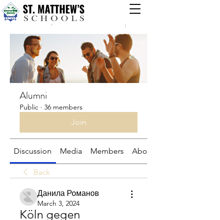
Groups
Alumni
Public
·
36 members
Join
Discussion
Media
Members
About
Back
Данила Романов
March 3, 2024
Köln gegen 