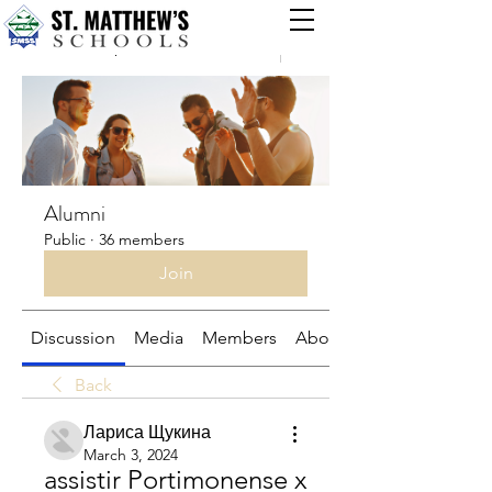
Groups
Alumni
Public
·
36 members
Join
Discussion
Media
Members
About
Back
Лариса Щукина
March 3, 2024
assistir Portimonense x 