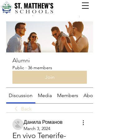
Groups
Alumni
Public
·
36 members
Join
Discussion
Media
Members
About
Back
Данила Романов
March 3, 2024
En vivo Tenerife-