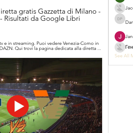
Jac
etta gratis Gazzetta di Milano - 
 Risultati da Google Libri 
Dan
Daniel P
Jan
v e in streaming. Puoi vedere Venezia-Como in 
Ген
ZN. Qui trovi la pagina dedicata alla diretta ...
See All 