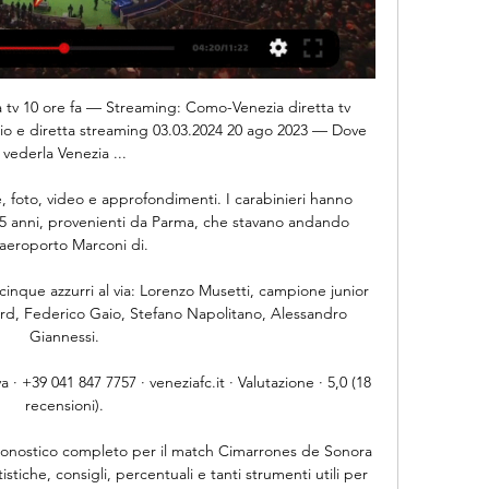
B in diretta tv e streaming Como – Venezia. 16:15. Cosenza – Catanzaro. 16:15. Feralpisalò – Sampdoria. 18:30. Modena – Cremonese. Abbonati a Dazn per vedere tutta la Serie B in diretta ...

Portale calcistico con notizie, voci di mercato, discussioni, valori di mercato, tutto sulla Serie A, sul calcio giovanile, sul calcio internazionale e sul calciomercato

Dove è possibile vedere e ascoltare in streaming le partite dell’Avellino Calcio, quest’anno impegnato in serie C girone C? Come noto infatti, dopo il fallimento e la rinascita dalla serie D, da quest’anno i lupi biancoverdi sono tornati nella terza serie nazionale con la rinnovata denominazione di …

Questa sera Toro News trasmetterà, la diretta del Derby Torino-Juventus dall'Olimpico di Torino. La partita è valida per la 27.a giornata del campionato di serie A avrà inizio alle ore 15.00Si partirà alle 20.15 con le ultimissime sulle formazioni che scenderanno in campo. Dalle 20.30 partirà la cronaca testuale in diretta...

Ragazze interrotte. Il film è ambientato nel biennio 1967-1969. Susanna Kaysen è una ragazza all'apparenza abbastanza normale, con un pessimo rapporto con i genitori, piena di in...

2020-8-29 · Puoi vedere HIFK vs. SJK Seinäjoki online in live stream se sei un membro iscritto su U-TV, il sito on line leader che ha una copertura di live streaming di oltre 140.000 eventi sportivi durante l'anno con scommesse live. Se questo match è coperto da U-TV live streaming puoi guardare il match di Football HIFK SJK Seinäjoki sul tuo iPhone.

Per il tuo noleggio auto scegli l'ufficio Europcar di Brescia: troverai uno staff veicolo più grande per lavoro, troverai il modello perfetto nella stazione di Brescia. Noleggia la tua auto alla Stazione di Brescia in pochi semplici step. www.doorental.com offre le tariffe migliore delle principali compagnie.

2020-05-13 Inter News, Conte: “Vivo il mio lavoro in modo intenso” 2020-05-13 Roma News, Diawara: “Non vedo l’ora che tutto finisca” 2020-05-13 Calciomercato Juventus, Gonzalo Higuain va verso l’addio 2020-05-13 INPS – A breve arriverà il pagamento del bonus da 600 Euro 2020-05-13 Decreto Rilancio – Il bonus da 1000 Euro non spetterà a tutti

Serie B: Brescia in Serie A, Lecce spreca match point, Verona esonera Grosso. Foto ANSA/STEFANO LANCIA BRESCIA – Il Brescia torna in Serie A. Il gol di Dessena regala alla squadra di Corini l’aritmetico ritorno in Serie A, otto anni dopo l’ultima volta. È il primo verdetto di questa stagione di B. Bel primo tempo della capolista con tre grandi occasioni prima della rete decisiva.

COME VEDERE SASSUOLO LECCE IN TV E STREAMING. La gara tra Sassuolo e Lecce sarà trasmessa in esclusiva su Sky Sport. DAZN dunque non trasmetterà anche la gara tra i neroverdi e i giallorossi. La nuova piattaforma trasmette in esclusiva 3 gare a giornata del campionato e, come detto, non ospiterà il Sassuolo in questa giornata.

Per l'Inter invece l'ostico Getafe, che molto bene sta facendo in Liga quest'anno, dove attualmente è quinto, ad un punto dal quarto posto occupato proprio dal Siviglia.

L’assemblea dei giornalisti della RAI ha emesso una nota ufficiale indirizzata al Ministro dello Sport, Vincenzo Spadafora, che si era dimostrato favorevole alla trasmissione in chiaro della ‘Diretta Gol‘ delle partite di Serie A. Di seguito il comunicato: “Se si deroga alla legge Melandri aprendo i diritti tv criptati e autorizzandone la trasmissione in chiaro, allora bisogna aprire.

Watch Live Stream Online Alessandro Giannessi - Maxime Janvier (17.08.20). Live Stream Tennis îíëàéí. Alessandro Giannessi - Maxime Janvier Live. 1/16 di finale.

Pronostico e statistiche dell'incontro di calcio Temuco - San Marcos de Arica di Cile Primera B - Clausura del 08/12/2013. Disponibili anche tutti i pronostici della giornata del campionato Cile Primera B - Clausura

Dove acquistare biglietti Inter Getafe prezzi Europa League 12 marzo 2020 (ejct) BOOKMAKER CONSIGLIATO PER SCOMMETTERE SULLA EUROPA LEAGUE. PREZZI…

Brescia Lecce Streaming, presentazione match. Il Brescia ha il peggior attacco di tutta la serie A per quanto concerne le gare giocate in casa, insieme a Udinese e Sampdoria: solo 5 le reti segnate di fronte ai propri tifosi. I salentini hanno conquistato in trasferta 11 dei 15 punti che al momento contano in classifica, grazie a 3 vittorie.

Pronostico e statistiche dell'incontro di calcio Santa Clara - Sporting Braga di Portogallo Primeira Liga del 15/03/2020. Disponibili anche tutti i pronostici della giornata del campionato Portogallo Primeira Liga

Ecco le immagini salienti delle partite della ventesima giornata d'andata del campionato 2019/2020 proposte dal sito ufficiale della Lega di Serie B. COSENZA-CROTONE 0-1 BENEVENTO-PISA 1-1 SPEZIA-CITTADELLA 1-1 PESCARA-SALERNITANA 1-2 CHIEVO-PERUGIA 2-0 LIVORNO-ENTELLA 4-4 JUVE STABIA-EMPOLI 1-0 FROSINONE-PORDENONE 2-2

Streaming Como - Venezia in diretta oggi 10 ore fa — Streaming Como - Venezia in diretta oggi Venezia - Como: diretta live Serie B Calcio 01/04/2023 03/03/2024 La programmazione completa di ...

Chi era Alessandro Narducci, lo chef stellato scomparso a 29 anni Romano classe 1990, Alessandro Narducci si era formato al fianco di Angelo Troiani e di Heinz Beick: oggi il mondo della.

Dandenong Thunder Port Melbourne Sharks in diretta: scopri i risultati della partita Dandenong Thunder Port Melbourne Sharks live e segui i tabellini in diretta Dandenong Thunder Port Melbourne Sharks grazie al nostro livescore. Partita di NPL, Victoria giocata il 14/03/20 06:00

Questo potrebbe avvenire rinforzando il sito online UefaTV consentendo così a milioni di spettatori di vedere in streaming le partite.. Valencia-Atalanta e Inter-Getafe a porte chiuse.

L'Inter pesca il Getafe in Europa League: la scheda, i segreti e l'undici tipo dei Los Azulones. 28.02.2020 15:00 di Simone Bernabei Un sorteggio 'normale', quello toccato all'Inter per gli ottavi di Europa League. Dopo la doppia sfida col Ludogorets, i nerazzurri di Antonio Conte se la vedranno col Getafe, club.

Risultati in tempo reale, statistiche e punteggi 