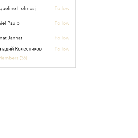
queline Holmesj
Follow
iel Paulo
Follow
aulo
nat Jannat
Follow
надий Колесников
Follow
Members (36)