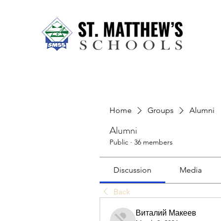
Home
About Us
Our Sch
Home
Groups
Alumni
Alumni
Public
·
36 members
Discussion
Media
Back
Виталий Макеев