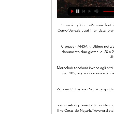
Streaming: Como-Venezia diretta tv 10 ore fa — Streaming: Como-Venezia diretta tv Como-Venezia oggi in tv: data, orario e diretta streaming 03.03.2024 20 ago 2023 — Dove vederla Venezia ...

Cronaca - ANSA.it: Ultime notizie, foto, video e approfondimenti. I carabinieri hanno denunciato due giovani di 20 e 25 anni, provenienti da Parma, che stavano andando all'aeroporto Marconi di.

Mercoledì toccherà invece agli altri cinque azzurri al via: Lorenzo Musetti, campione junior nel 2019, in gara con una wild card, Federico Gaio, Stefano Napolitano, Alessandro Giannessi.

Venezia FC Pagina · Squadra sportiva · +39 041 847 7757 · veneziafc.it · Valutazione · 5,0 (18 recensioni).

Siamo lieti di presentarti il nostro pronostico completo per il match Cimarrones de Sonora II vs Coras de Nayarit.Trovererai statistiche, consigli, percentuali e tanti strumenti utili per le tue analisi. Per vedere tutti gli strumenti a disposizione su questa partita, sei pregato di iscriverti al sito.

Treno Como - Venezia da 17,10 Di seguito, puoi visualizzare anche gli orari dei treni in tempo reale, per presentarti in stazione al momento giusto. Gratis. Per ottenere il massimo ...

Napoli, ripartenza a Verona. Poi la Spal al San Paolo e la trasferta a Bergamo Gli azzurri non giocheranno mai alle 17, in notturna le sfide con Roma e Milan.

Intervenuto ai microfoni di Sky, il general manager del Getafe, Clemente Villaverde, ha parlato della sfida di Europa League che li vedrà impegnati contro l'Inter. “È la prima

Diretta video; Benvenuto in RaiPlay Radio. Questa la legenda per navigare tra i contenuti tramite tastiera. I link principali corrispondenti alle varie sezioni del giornale sono stati associati a …

Fuori all’esordio, invece, Alessandro Giannessi: il 26enne spezzino, numero 122 Atp, è stato sconfitto 6-4 6-3, in un’ora e 25 minuti di gioco, dal colombiano Alejandro Falla, numero 310 Atp.

Nota: pagina dei risultati di Federico Gaio su Diretta offre Federico Gaio livescore, risultati, tabellone tornei e dettaglio delle partite con comparazione quote e statistiche H2H results. Il Centro Live (disponibile per tutti i maggiori tornei di tennis) fornisce statistiche (ace, doppi falli, percentuali al servizio, palle break) e storico partite punto a punto.

2020-6-23 · Atalanta-Verona, streaming – diretta tv: dove vedere partita di redazione blitz Pubblicato il 20 Settembre 2015 16:35 | Ultimo aggiornamento: 20 Settembre 2015 16:36

Venezia FC Stadio Pier Luigi PenzoAbbonamentiBiglietti onlineVenezia FC Supporters CardPunti VenditaAccessibilità e AccreditiRegolamento dello Stadio. Prima Squadra.

25.06.2020 10:50 - Juve-Lecce, l'arbitro sarà Piccinini 25.06.2020 10:40 - Corsport - Diritti tv, non c'è intesa tra Lega e Sky: dal 12 luglio si rischia lo stop delle trasmissioni

L'Inter affronta il ***, la Roma pesca il *** Ecco tutti gli accoppiamenti e le sfide degli ottavi di finale di Europa League: Basaksehir-Copenaghen

Nell'era in cui il Coronavirus ha bloccato ogni singola manifestazione di carattere sportivo e non, il Presidente del Getafe Angel Torres ha parlato della sfida di Europa League contro l'Inter. "Il governo ha emesso un decreto che ci sembra buono, vediamo …

Spal-Milan Tabellino Highlights pareggio al 94′ grazie ad un’autorete di Vicari. Bruttissimo Milan nel primo tempo, meglio i rossoneri nella ripresa che riescono a pareggiare un match che sembrava ormai perso, sfortunata la Spal che con un a vittoria potevano ancora sperare nella salvezza.

Diretta Rangers Leverkusen streaming video e tv: probabili formazioni, orario, quote e risultato live del match di Ibrox, valevole per l’andata degli ottavi di finale di Europa League.

Internazionale - Live Soccer TV - Elenchi programmi TV calcistici, Live stream ufficiali, Risultati delle partite in diretta, Partite, Classifiche, Risultati, Notizie, Pub e highlights video

Dove vedere le partite di Serie 