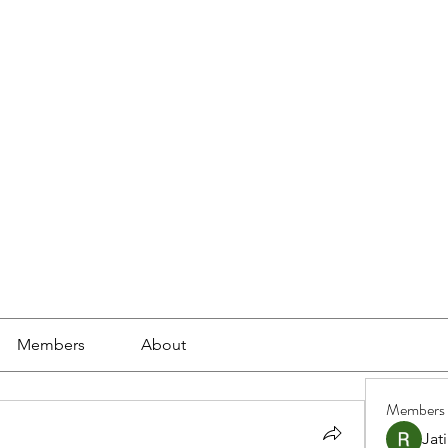
ools
School Community
Learning
Online Study
Members
About
Members
Jat