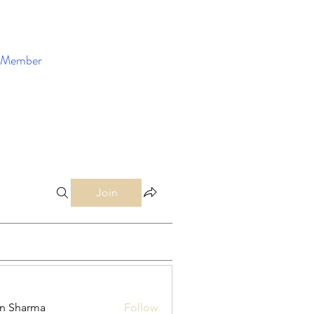
Member
Enroll Now
Join
in Sharma
Follow