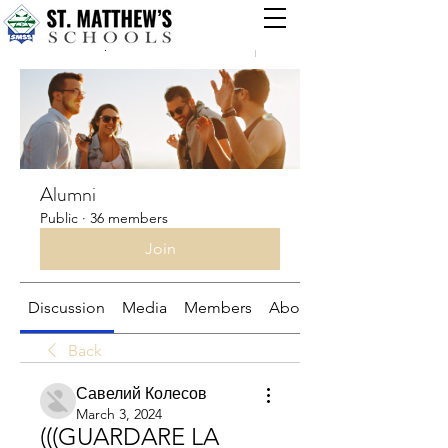
Groups
Alumni
Public
·
36 members
Join
Discussion
Media
Members
About
Back
Савелий Колесов
March 3, 2024
(((GUARDARE LA 