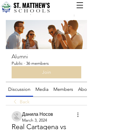
Groups
Alumni
Public
·
36 members
Join
Discussion
Media
Members
About
Back
Данила Носов
March 3, 2024
Real Cartagena vs 