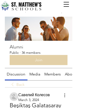
Groups
Alumni
Public
·
36 members
Join
Discussion
Media
Members
About
Back
Савелий Колесов
March 3, 2024
Beşiktaş Galatasaray 