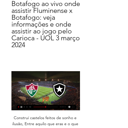
Botafogo ao vivo onde 
assistir Fluminense x 
Botafogo: veja 
informações e onde 
assistir ao jogo pelo 
Carioca - UOL 3 março 
2024
Construí castelos feitos de sonho e ilusão, Entre aquilo que eras e o que gostava que fosses, Desenhei ameias, fortes e longas como as tuas pernas Criei torres que me faziam recordar como eram altivos os teus seios Para melhor ilustrar o teu olhar abri janelas sobre o …

Para marcar este jogo como um dos que assistiu ao vivo é necessário que seja registado.. a UD Oliveirense derrotou este domingo a AD Ovarense (81x70), igualando o Benfica na …

O Atibaia surpreendeu o XV de Piracicaba, na tarde deste sábado, pela última rodada da Série A2 do Campeonato Paulista, mas ficou com a vaga na próxima fase. A vitória por 1 a 0 em pleno Barão de Serra Negra não foi suficiente para o Falcão carimbar a vaga.

Melhores momentos de Vitória-BA 1×2 Sport. 17 de outubro de 2017, às 15:28 Autor: Redação MeuSport 0 comentário. More from my site.. Ilha do Retiro Jogadores Magrão Náutico Palmeiras Ponte Preta Pontos Corridos ranking Rithely Rogério Roubo Santa Cruz Santos Sport Sub-20 Série A Torcida Vitória …

As consequências do rebaixamento no Campeonato Brasileiro, a falta de dinheiro e a dificuldade para montar um elenco competitivo fizeram com que a Ponte Preta repetisse 2016 e ficasse de fora das quartas de final do Paulistão. Com o empate sem gols diante …

Neste sábado (18), Porto e Sporting se enfrentam no Estádio do Dragão, pela 34ª e última rodada do campeonato português. O Torcedores.com mostra como e onde assistir ao jogo AO VIVO na TV. A partida terá transmissão da ESPN. No entanto, é necessário ser assinante do canal, disponível em

Benfica 1 Chaves 1 o pretendido é que fosse somando acumulado por equipa, no caso teríamos a equipa Benfica na segunda vez que aparece na tabela com 2 Alguém …

28 de out de 2019- Explore a pasta "flamengo" de jsserigrafia, seguida por 182 pessoas no Pinterest. Veja mais ideias sobre Flamengo, Clube de regatas flamengo e Flamengo fc.

O jogo entre Atlético-MG x Santos vai ter o acompanhamento da qualidade da Rádio Itatiaia, de Belo Horizonte. Enquanto isso, a equipe GOL DE PLACA da Rádio Nova Estação FM vai comandar o grande clássico entre Corinthians e Flamengo direto do Itaquerão. CONFIRA COBERTURA COMPLETA DA COPA DO BRASIL! FASES ANTERIORES

A ascensão na tabela veio com uma vitória por 1 a nil sobre o Atibaia,. Time rio-clarense ultrapassou o adversário e foi parar dentro da zona de classificação por Agência Futebol InteriorAmericana, SP, 03. O Atibaia visita o XV de Piracicaba no Barão de Serra Negra, enquanto o Velo Clube recebe o …

Fluminense x Botafogo: onde assistir ao vivo, horário e 8 de out. de 2023 — Fluminense e Botafogo se enfrentam neste domingo, às 16h (de Brasília), no Maracanã, em jogo válido pela 26ª rodada do Brasileirão.

Fluminense x Botafogo ao vivo: onde assistir ao jogo do 8 de out. de 2023 — Marcado para o Estádio Maracanã, no Rio de Janeiro (RJ), o clássico será transmitido ao vivo no Globoplay — plataforma que retransmite online e ...

Barra da Tijuca. 6. 202285884. Lindos filhotes de York Bevier. Studio. Particular. Rio de Janeiro RJ. R$1.500. Lindos filhotes de York Bevier, vacinados e vermifugados, Com tratamento preventivo de giardia e de pulga e carrapato. São doceis e mt carinhosos. Tenho 2 fêmeaa e 1 macho.

Cd Alcains. Estádio Municipal Oliveira Hospital. Gd Peniche. 0 - 1 16 dez Anadia Fc. Estádio Grupo Desportivo Peniche. Gs Loures. 0 - 1 16 dez Cd Fátima, Sad. Campo José Silva Faria. Sport Benf. Cast. Branco. 0 - 0 16 dez.

Fluminense x Botafogo: Saiba onde assistir partida deste há 13 horas — A partida entre Fluminense x Botafogo terá transmissão ao vivo pelo site do Bolavip Brasil a partir das 14h30, com atualizações desde o pré-jogo ...

TERÇA, 21 Série B do Brasileiro 19h15 Brasil de Pelotas x Paysandu Transmissão:. Cronograma dos jogos com transmissão ao vivo neste meio de semana. 21/08/2018 às 14h53 - FUTEBOL. TERÇA, 21.. Site de notícias do Club de Regatas Vasco da Gama.

Passagem de ônibus de Santos, SP para Rodoviária Jabaquara, SP. Horário de ônibus e preço das passagens da Cometa saindo de Santos, SP para Rodoviária Jabaquara, SP

O Paraná Clube foi fundado em 19 de dezembro de 1989, fruto da união de forças entre Colorado e Pinh... Ver mais. Comunidade Ver Tudo.. CRB - Clube de Regatas Brasil. Clube desportivo. Athletico Paranaense. Equipa desportiva. Paraná Clube Memes. Equipa desportiva profissional. Paranautas. Equipa desportiva.

Registro profissional: OAB/SP N° 75.916 58 a. nascimento da atriz brasileira BIA SEIDL em 19 de setembro de 1961. 56 a. nasce DAVID SEAMAN, ex-goleiro inglês, em 19 de setembro de 1963. 56 a. das anotações feitas em 19 de setembro de 1963 (quinta-feira).

pÉssima!!!! o pÓs venda, É caso de polÍcia. adquiri um semi-novo na saint germann (barra da tijuca), depois de jogo de empurra, nÃo resolveram os problemas que foram alertados na compra e a documentaÇÃo, nada e exigiram que eu pagasse r$990,00 para transferencia; o quÊ É ilegal. estou recorrendo ao judiciÁrio

Fluminense x Botafogo: onde assistir ao vivo e horário 8 de out. de 2023 — Jogo do Brasileirão entre Fluminense e Botafogo será disputado hoje, 08, e terá transmissão ao vivo. Confira onde assistir e horário.

Jogo do Botafogo hoje: onde assistir ao vivo Onde assistir ao jogo do Botafogo hoje ao vivo: em qual canal vai passar. O jogo entre Fluminense x Botafogo terá transmissão ao vivo pela Band (TV aberta), ...

CRB - Clube de Regatas Brasil – Jaraguá, 57022-710 Maceió – Classificada com 4.6 com base em 834 críticas "Boa madrugada certos grupos do zap com pessoas...

Quem não gostaria de passar férias nas praias quentinhas e cristalinas de Porto Rico? Sem falar na areia branquinha e fina, recortada por sombras de palmeiras. A grama do vizinho realmente parece mais verde, ou melhor, as águas parecem mais azuis que as nossas. Mas só parecem, porque não é preciso sair do Brasil para ter tudo isso!

Botafogo x Fluminense: onde assistir ao vivo e horário do 20 de mai. de 2023 — Botafogo e Fluminense se enfrentam pela sétima rodada do Campeonato Brasileiro neste sábado. Veja onde assistir ao vivo e horário da ...

Ora boa noite, eu sou o Ribau, tenho 18 anos, sou da Gafanha e monto com muito orgulho uma Sachs, como sou muito novo ainda ando de 50cc, dentro de um tempo irei começar a pensar em arranjar algo maior para vos acompanhar :b , posso não ir a passeios mas posso ir a encontros tal como Domingos de …

Pesquise e navegue pelos Códigos Postais de Barra da Tijuca, Rio de Janeiro. Encontre as ruas de cada código postal, por exemplo, 22611-280, Rua Calheiros Gomes! Mapa disponível!

Com a vitória sobre a Ponte Preta, os Meninos da Vila conquistaram os primeiros três pontos desta segunda fase. Além da equipe de Campinas, fazem parte do Grupo A, São Bernardo e Primavera. Confira como ficou a classificação: 1º São Bernardo e 2º Santos FC (3 pontos), 3º Ponte Preta e 4º Primavera (não pontuaram).

O Corinthians terá uma maratona de mais 16 jogos, em meio e fim de semana, até a pausa para a Copa do Mundo, no meio de junho. A última semana cheia de treinos que o Timão teve foi entre a final do Paulistão e a estreia do Brasileirão.

As derrotas recentes custaram caro ao Paraná, que deixou o G4 e viu concorrentes diretos subirem na tabela. A chance de mudar isso e voltar para o grupo de acesso é neste sábado (3), na Vila Capanema, quando o Tricolor encara o América-MG, às 17h, pela 14ª rodada da Série B. O …

Título: Estágio - Administração - Barra da Tijuca Descrição: EDITORA NA BARRA DA TIJUCA SELECIONA ESTUDANTES DE ADMINISTRAÇÃO, 3º AO 7º PERÍODO, PARA ESTÁGIO. ATIVIDADES: PROCESSOS DE CONTROLES E ARQUIVAMENTO DE DOCUMENTOS;. basta procurar por SANDRA MARA ou LISTA DA SANDRA MARA. Fique conectado.

Onde assistir ao vivo Fluminense x Botafogo - Jogos Jogo do Fluminense ao vivo: veja onde assistir Fluminense x Botafogo na TV e online em amistoso para o Campeonato Brasileiro. Posted by Rafael 25/07/2020 Ultima ...

Academias em Vila Sao Carlos em Guarulhos, SP. Encontre endereço, telefone, fotos, opiniões e compre acesso diário ou ilimitado para estas academias!

Resultado ao intervalo: Oliveirense 0-0 Benfica B. 40' C. Cañiza . 33' Oliveirense muito perto de marcar! Melhor oportunidade de golo até agora, com uma sucessão de cantos a levar por fim Diogo a cabecear com selo de golo, não fosse o providencial corte de Luís …

Fluminense x Botafogo: onde assistir, horário e escalação 8 de out. de 2023 — LOCAL: Estádio do Maracanã, no Rio. ONDE ASSISTIR FLUMINENSE X BOTAFOGO AO VIVO. Premiere. ESCALAÇÕES DE FLUMINENSE E BOTAFOGO. FLUMINENSE: ...

Encontre aqui artigo e equipamento para telecomunicações, PABX, central telefônica e outros em Barra da Tijuca no Rio de Janeiro TeleListas.net

Beta Espirito Santo está no Facebook. Adere ao Facebook para te ligares a Beta Espirito Santo e a outras pessoas que talvez conheças. O Facebook dá às...

Faça o download ou Leia Online livros em Epub, PDF e mobi. São livros para iPad, livros para Android, livros para kindle, livros para Kobo, livros online.

A Costa do Marfim é o maior produtor e exportador de cacau do mundo. Entre os principais produtos de exportação estão: banana, abacaxi, café e, até a segunda metade do século XX, era o maior explorador de marfim, daí o nome do país. Demografia 76% da população é cidadã da Costa do Marfim e fala, predominantemente, francês.

oportunidades no a lgarve no m imÓveis encontra boas oportunidades em todo o paÍs. conheÇa aqui as oportunidades no algarve, em campanha atÉ 30 de setembro de 2014.

CONTATE-NOS. Padroeiro da comunidade, São Pedro e São Paulo: Pedro homem de vida simples, e seu sustento vinha da pesca, porém largou sua vida de pescador para seguir Jesus Cristo, segundo a Bíblia Pedro negou Jesus 3 vezes, entretanto foi um grande profeta.

Aqui você aprende como assistir a São Caetano x Criciúma ao vivo, online e grátis. O jogo da Copa do Brasil, será disputado dia 07/02/2018 às 19:30 hs. 15 minutos antes do horário você já pode ligar seu computador, tablet ou smartfon